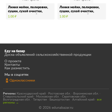
Линия мойки, полировки,
Линия мойки, полировки,
сушки, сухой очистки,
сушки, сухой очистки,
сортировки, калибровки, …
сортировки, калибровки, …
1.00 ₽
1.00 ₽
Еду на базар
Доска объявлений сельскохозяйственной продукции
О проекте
Контакты
Как разместить
Мы в соцсетях
Одноклассники
Регионы:
Краснодарский край
·
Ростовская обл.
·
Воронежская обл.
·
Ставропольский край
·
Московская обл.
·
Саратовская обл.
·
Волгоградская обл.
·
Татарстан
·
Башкортостан
·
Алтайский край
·
все
регионы →
© 2026 edunabazar.ru