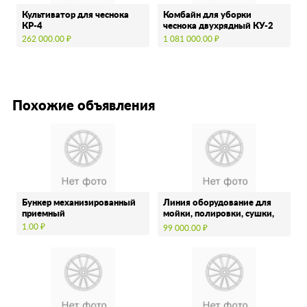
Культиватор для чеснока
Комбайн для уборки
КР-4
чеснока двухрядный КУ-2
262 000.00 ₽
1 081 000.00 ₽
Похожие объявления
Бункер механизированный
Линия оборудование для
приемный
мойки, полировки, сушки,
сухой очистки, …
1.00 ₽
99 000.00 ₽