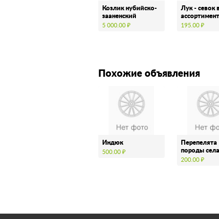
Козлик нубийско-
Лук - севок 
зааненский
ассортимен
5 000.00 ₽
195.00 ₽
Похожие объявления
Индюк
Перепелята
породы сел
500.00 ₽
200.00 ₽