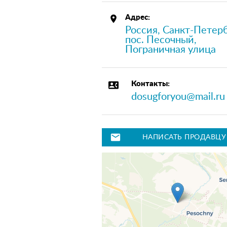
place
Адрес:
Россия, Санкт-Петерб
пос. Песочный,
Пограничная улица
contact_phone
Контакты:
dosugforyou@mail.ru
mail
НАПИСАТЬ ПРОДАВЦУ