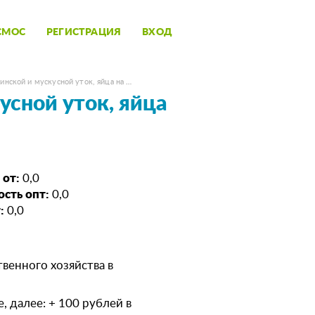
СМОС
РЕГИСТРАЦИЯ
ВХОД
нской и мускусной уток, яйца на …
усной уток, яйца
 от:
0,0
сть опт:
0,0
:
0,0
твенного хозяйства в
, далее: + 100 рублей в