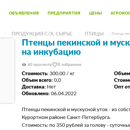
ОБЪЯВЛЕНИЯ
ПРЕДПРИЯТИЯ
ЦЕНЫ
АГРОКО
ПРОДУКЦИЯ С/Х, СЫРЬЕ
ПТИЦЫ
Птенцы пеки
Птенцы пекинской и муск
на инкубацию
favorite_border
visibility
60 просмотр
В избранное
Стоимость:
300.00 / кг
Объем
Объем всего:
0,0
Стоимо
Доставка:
Нет
Опт от
Обновлено:
06.04.2022
Птенцы пекинской и мускусной уток - из собс
Курортном районе Санкт-Петербурга.
Стоимость: по 350 рублей за голову - суточные