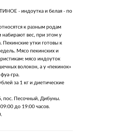
ИНОЕ - индоутка и белая - по
 относятся к разным родам
 набирают вес, при этом у
 Пекинские утки готовы к
недель. Мясо пекинских и
еристикам: мясо индоуток
шечных волокон, а у «пекинок»
фуа-гра.
блей за 1 кг и диетические
, пос. Песочный, Дибуны.
09:00 до 19:00 часов.
.