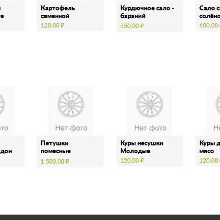
в
Картофель
Курдючное сало -
Сало 
те
семенной
бараний
солён
внутренний жир
120.00 ₽
600.00
350.00 ₽
Петушки
Куры несушки
Куры 
адон
помесные
Молодые
мясо
годовалые
120.00 ₽
120.00
1 500.00 ₽