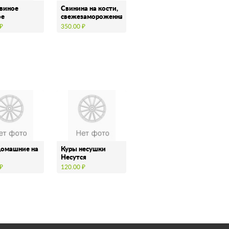
свиное
Свинина на кости,
ое
свежезамороженная
 ₽
350.00 ₽
домашние на
Куры несушки
Несутся
 ₽
120.00 ₽