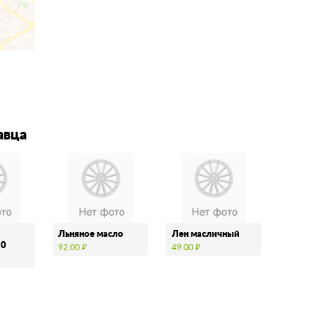
авца
Льняное масло
Лен масличный
10
92.00 ₽
49.00 ₽