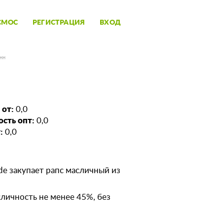
СМОС
РЕГИСТРАЦИЯ
ВХОД
онн
 от:
0,0
сть опт:
0,0
:
0,0
de закупает рапс масличный из
личность не менее 45%, без