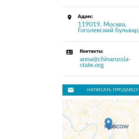
place
Адрес:
119019, Москва,
Гоголевский бульвар
contact_phone
Контакты:
anna@chinarussia-
state.org
mail
НАПИСАТЬ ПРОДАВЦУ