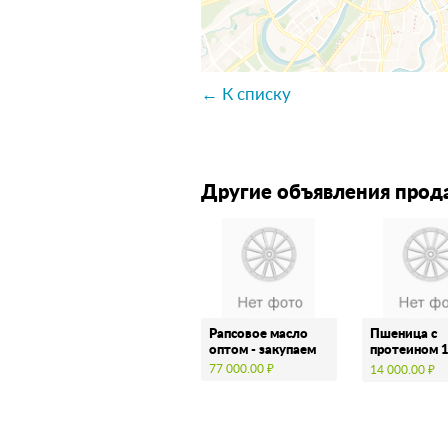
← К списку
Другие объявления прод
Рапсовое масло
Пшеница с
оптом - закупаем
протеином 
(Закупаем)
77 000.00 ₽
14 000.00 ₽