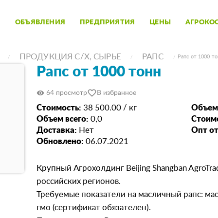
ОБЪЯВЛЕНИЯ
ПРЕДПРИЯТИЯ
ЦЕНЫ
АГРОКО
ПРОДУКЦИЯ С/Х, СЫРЬЕ
РАПС
Рапс от 1000 т
Рапс от 1000 тонн
favorite_border
visibility
64 просмотр
В избранное
Стоимость:
38 500.00 / кг
Объем
Объем всего:
0,0
Стоимо
Доставка:
Нет
Опт от
Обновлено:
06.07.2021
Крупный Агрохолдинг Beijing Shangban AgroTra
российских регионов.
Требуемые показатели на масличный рапс: мас
гмо (сертификат обязателен).