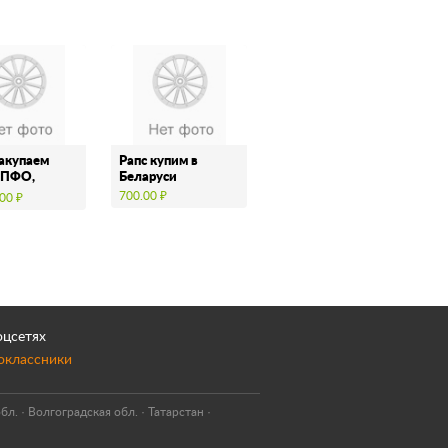
закупаем
Рапс купим в
 ПФО,
Беларуси
700.00 ₽
00 ₽
оцсетях
оклассники
бл.
·
Волгоградская обл.
·
Татарстан
·