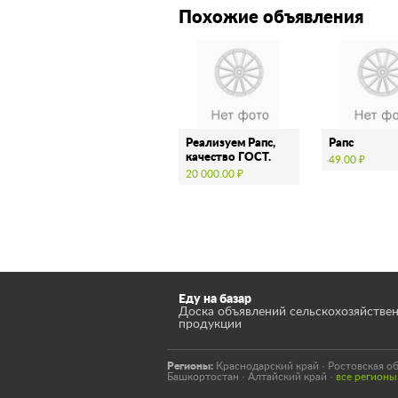
Похожие объявления
Реализуем Рапс,
Рапс
качество ГОСТ.
49.00 ₽
20 000.00 ₽
Еду на базар
Доска объявлений сельскохозяйстве
продукции
Регионы:
Краснодарский край
·
Ростовская об
Башкортостан
·
Алтайский край
·
все регион