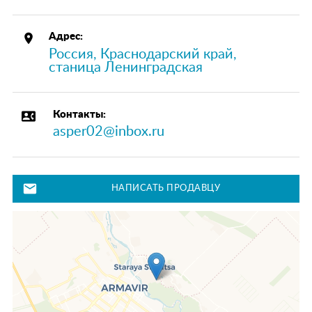
place
Адрес:
Россия, Краснодарский край,
станица Ленинградская
contact_phone
Контакты:
asper02@inbox.ru
mail
НАПИСАТЬ ПРОДАВЦУ