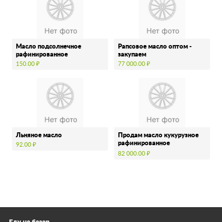
Масло подсолнечное
Рапсовое масло оптом -
рафинированное
закупаем
150.00 ₽
77 000.00 ₽
Льняное масло
Продам масло кукурузное
рафинированное
92.00 ₽
дезодорированное
82 000.00 ₽