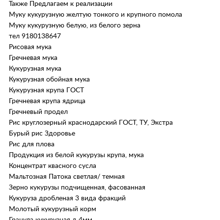
Также Предлагаем к реализации
Муку кукурузную желтую тонкого и крупного помола
Муку кукурузную белую, из белого зерна
тел 9180138647
Рисовая мука
Гречневая мука
Кукурузная мука
Кукурузная обойная мука
Кукурузная крупа ГОСТ
Гречневая крупа ядрица
Гречневый продел
Рис круглозерный краснодарский ГОСТ, ТУ, Экстра
Бурый рис Здоровье
Рис для плова
Продукция из белой кукурузы крупа, мука
Концентрат квасного сусла
Мальтозная Патока светлая/ темная
Зерно кукурузы подчищенная, фасованная
Кукуруза дробленая 3 вида фракций
Молотый кукурузный корм
Гранула кукурузная д 4мм