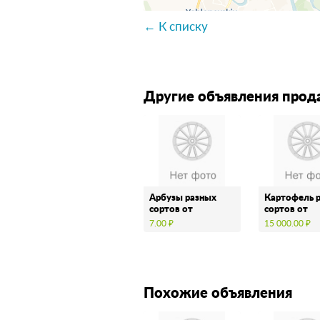
← К списку
Другие объявления прод
Арбузы разных
Картофель 
сортов от
сортов от
производителя.
производите
7.00 ₽
15 000.00 ₽
Похожие объявления