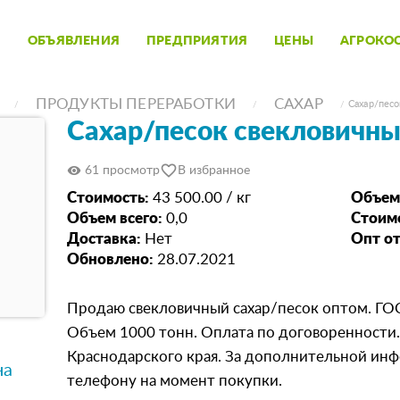
ОБЪЯВЛЕНИЯ
ПРЕДПРИЯТИЯ
ЦЕНЫ
АГРОКО
ПРОДУКТЫ ПЕРЕРАБОТКИ
САХАР
Сахар/песо
Сахар/песок свекловичны
favorite_border
visibility
61 просмотр
В избранное
Стоимость:
43 500.00 / кг
Объем
Объем всего:
0,0
Стоимо
Доставка:
Нет
Опт от
Обновлено:
28.07.2021
Продаю свекловичный сахар/песок оптом. ГОСТ
Объем 1000 тонн. Оплата по договоренности.
Краснодарского края. За дополнительной ин
на
телефону на момент покупки.