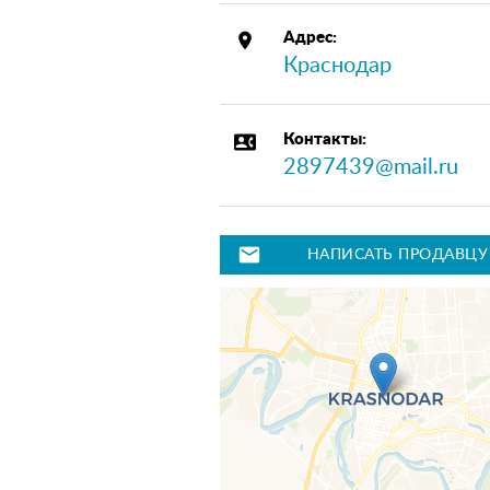
place
Адрес:
Краснодар
contact_phone
Контакты:
2897439@mail.ru
mail
НАПИСАТЬ ПРОДАВЦУ