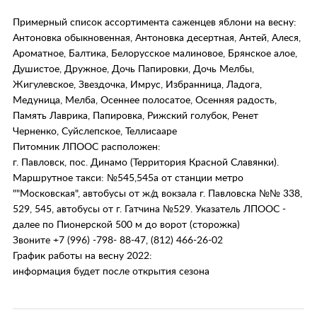
Примерный список ассортимента саженцев яблони на весну:
Антоновка обыкновенная, Антоновка десертная, Антей, Алеся,
Ароматное, Балтика, Белорусское малиновое, Брянское алое,
Душистое, Дружное, Дочь Папировки, Дочь Мелбы,
Жигулевское, Звездочка, Имрус, Избранница, Ладога,
Медуница, Мелба, Осеннее полосатое, Осенняя радость,
Память Лаврика, Папировка, Рижский голубок, Ренет
Черненко, Суйслепское, Теллисааре
Питомник ЛПООС расположен:
г. Павловск, пос. Динамо (Территория Красной Славянки).
Маршрутное такси: №545,545а от станции метро
""Московская", автобусы от ж/д вокзала г. Павловска №№ 338,
529, 545, автобусы от г. Гатчина №529. Указатель ЛПООС -
далее по Пионерской 500 м до ворот (сторожка)
Звоните +7 (996) -798- 88-47, (812) 466-26-02
График работы на весну 2022:
информация будет после открытия сезона