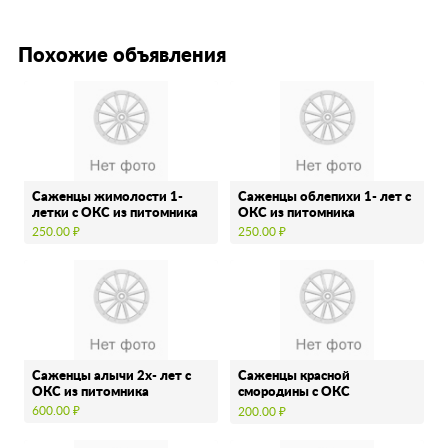
Похожие объявления
Саженцы жимолости 1-
Саженцы облепихи 1- лет с
летки с ОКС из питомника
ОКС из питомника
250.00 ₽
250.00 ₽
Саженцы алычи 2х- лет с
Саженцы красной
ОКС из питомника
смородины с ОКС
однолетки из питомника
600.00 ₽
200.00 ₽