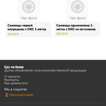
Саженцы черной
Саженцы крыжовника 1-
смородины с ОКС 1-летка
летки с ОКС из питомника
из питомника
200.00 ₽
200.00 ₽
Еду на базар
Доска объявлений сельскохозяйственной продукции
О проекте
Контакты
Как разместить
Мы в соцсетях
Одноклассники