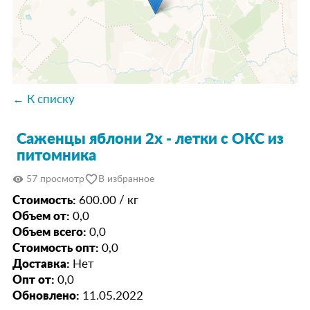
← К списку
Саженцы яблони 2х - летки с ОКС из
питомника
favorite_border
visibility
57 просмотр
В избранное
Стоимость:
600.00 / кг
Объем от:
0,0
Объем всего:
0,0
Стоимость опт:
0,0
Доставка:
Нет
Опт от:
0,0
Обновлено:
11.05.2022