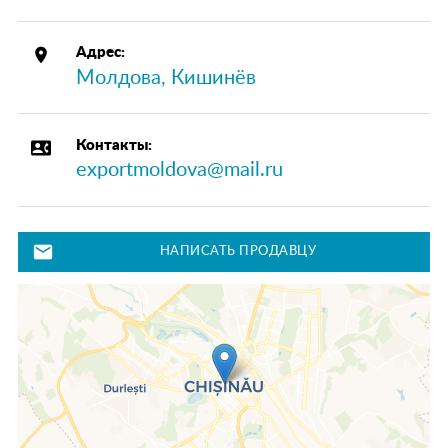
place
Адрес:
Молдова, Кишинёв
contact_phone
Контакты:
exportmoldova@mail.ru
mail
НАПИСАТЬ ПРОДАВЦУ