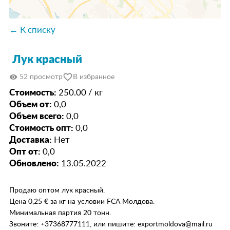
← К списку
Лук красный
favorite_border
visibility
52 просмотр
В избранное
Стоимость:
250.00 / кг
Объем от:
0,0
Объем всего:
0,0
Стоимость опт:
0,0
Доставка:
Нет
Опт от:
0,0
Обновлено:
13.05.2022
Продаю оптом лук красный.
Цена 0,25 € за кг на условии FCA Молдова.
Минимальная партия 20 тонн.
Звоните: +37368777111, или пишите: exportmoldova@mail.ru