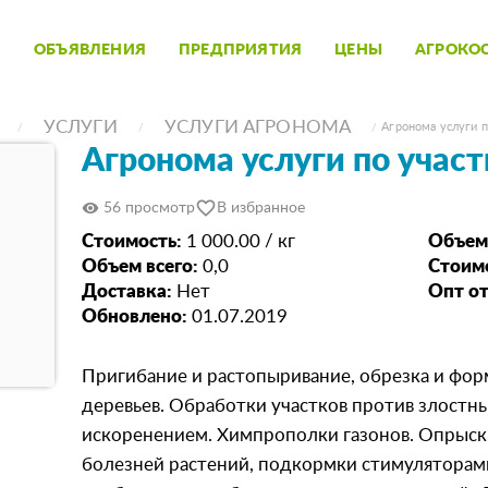
ОБЪЯВЛЕНИЯ
ПРЕДПРИЯТИЯ
ЦЕНЫ
АГРОКО
УСЛУГИ
УСЛУГИ АГРОНОМА
Агронома услуги п
Агронома услуги по учас
favorite_border
visibility
56 просмотр
В избранное
Стоимость:
1 000.00 / кг
Объем
Объем всего:
0,0
Стоимо
Доставка:
Нет
Опт от
Обновлено:
01.07.2019
Пригибание и растопыривание, обрезка и фор
деревьев. Обработки участков против злостны
искоренением. Химпрополки газонов. Опрыск
болезней растений, подкормки стимуляторам