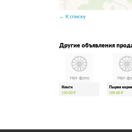
← К списку
Другие объявления прод
Книги
Пырея корн
150.00 ₽
100.00 ₽