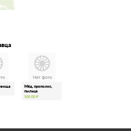
авца
евища
Мёд, прополис,
пыльца
500.00 ₽