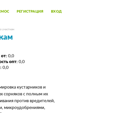
СМОС
РЕГИСТРАЦИЯ
ВХОД
о участкам
ткам
 от:
0,0
сть опт:
0,0
:
0,0
мировка кустарников и
х сорняков с полным их
ивания против вредителей,
и, микроудобрениями,