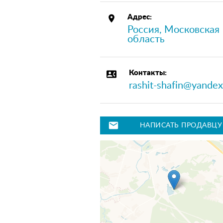
place
Адрес:
Россия, Московская
область
contact_phone
Контакты:
rashit-shafin@yandex
mail
НАПИСАТЬ ПРОДАВЦУ