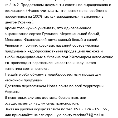
кг / 1м2. Предоставим документы советы по выращиванию и
реализации. (Нужно учитывать, что чеснок приспособлен к
перезимовки на 100% так как выращивался и закалялся в
центре Украины).
Кроме того нужно учитывать, что одновременное
выращивание сортов Гулливер, Мерефианський белый,
Мессидор, Французский двухэтажный белый и синий,
Авиньон и прочиих красивых названий сортов чеснока
придуманых недобросовестными продавцами чеснока и
якобы выращиваемых в Украине под Житомиром невозможно
т.к. происходит перезапыление сортов и нарушается
геннетика сорта чеснока .
Не дайте себя обмануть недобросовестным продавцам
чесночной продукции !
Доставка перевозчиком Новая почта по всей территории
Украины.
В некоторых случаях доставка бесплатная, или
осуществляется нашим спец транспортом.
Заказ на урожай осуществляйте по тел. 097 – 124 – 09 - 56 ,
или присылайте на электронную почту zaschita71@mail.ru