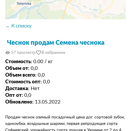
← К списку
Чеснок продам Семена чеснока
favorite_border
visibility
57 просмотр
В избранное
Стоимость:
0.00 / кг
Объем от:
0,0
Объем всего:
0,0
Стоимость опт:
0,0
Доставка:
Нет
Опт от:
0,0
Обновлено:
13.05.2022
Продам чеснок озимый посадочный цена дог. сортовой зубок,
однозубка, воздушные шарики, первая репродукция сорта
Софиевский, урожайность сорта лучшая в Украине от 2 до 4