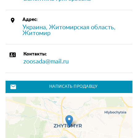
place
Адрес:
Украина, Житомирская область,
Житомир
contact_phone
Контакты:
zoosada@mail.ru
mail
НАПИСАТЬ ПРОДАВЦУ