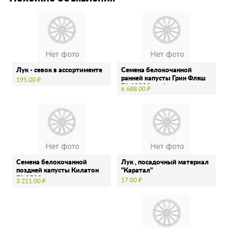
Лук - севок в ассортименте
Семена белокочанной
ранней капусты Грин Флэш
195.00 ₽
F1 10000сем/пак
6 688.00 ₽
Семена белокочанной
Лук , посадочный материал
поздней капусты Килатон
"Каратал"
F1 2500шт.
17.00 ₽
3 211.00 ₽