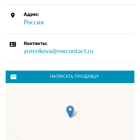
place
Адрес:
Россия
contact_phone
Контакты:
yurenkova@nwcontact.ru
mail
НАПИСАТЬ ПРОДАВЦУ