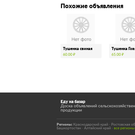
Похожие объявления
Тушенка свиная
Тушенка Го
60.00 ₽
65.00 ₽
Еду на базар
Доска объявлений сельскохозяйстве
продукции
Регионы:
Краснодарский край
·
Ростовская об
Башкортостан
·
Алтайский край
·
все регион