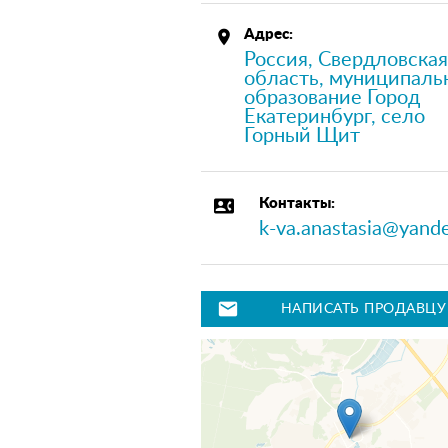
place
Адрес:
Россия, Свердловская
область, муниципаль
образование Город
Екатеринбург, село
Горный Щит
contact_phone
Контакты:
k-va.anastasia@yande
mail
НАПИСАТЬ ПРОДАВЦУ