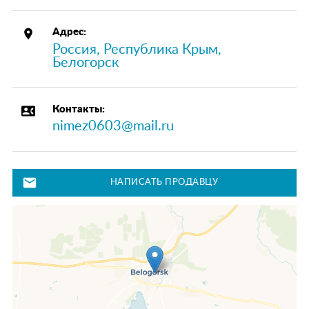
place
Адрес:
Россия, Республика Крым,
Белогорск
contact_phone
Контакты:
nimez0603@mail.ru
mail
НАПИСАТЬ ПРОДАВЦУ