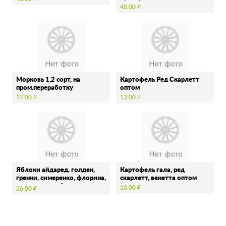
40.00 ₽
Морковь 1,2 сорт, на
Картофель Ред Скарлетт
пром.переработку
оптом
17.00 ₽
13.00 ₽
Яблоки айдаред, голден,
Картофель гала, ред
гренни, симеренко, флорина,
скарлетт, венетта оптом
пинова, прикубанское …
10.00 ₽
26.00 ₽