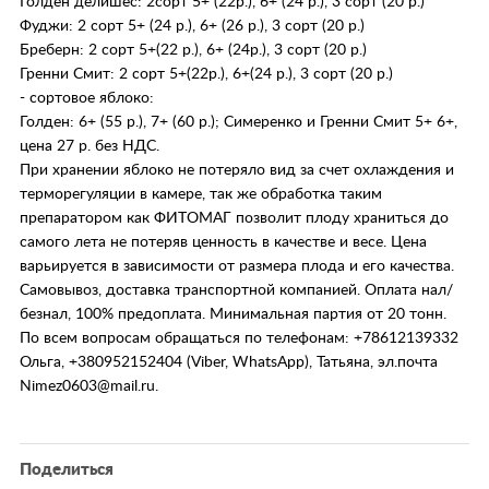
Голден делишес: 2сорт 5+ (22р.), 6+ (24 р.), 3 сорт (20 р.)
Фуджи: 2 сорт 5+ (24 р.), 6+ (26 р.), 3 сорт (20 р.)
Бреберн: 2 сорт 5+(22 р.), 6+ (24р.), 3 сорт (20 р.)
Гренни Смит: 2 сорт 5+(22р.), 6+(24 р.), 3 сорт (20 р.)
- сортовое яблоко:
Голден: 6+ (55 р.), 7+ (60 р.); Симеренко и Гренни Смит 5+ 6+,
цена 27 р. без НДС.
При хранении яблоко не потеряло вид за счет охлаждения и
терморегуляции в камере, так же обработка таким
препаратором как ФИТОМАГ позволит плоду храниться до
самого лета не потеряв ценность в качестве и весе. Цена
варьируется в зависимости от размера плода и его качества.
Самовывоз, доставка транспортной компанией. Оплата нал/
безнал, 100% предоплата. Минимальная партия от 20 тонн.
По всем вопросам обращаться по телефонам: +78612139332
Ольга, +380952152404 (Viber, WhatsApp), Татьяна, эл.почта
Nimez0603@mail.ru.
Поделиться