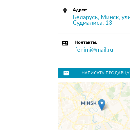
place
Адрес:
Беларусь, Минск, ул
Судмалиса, 13
contact_phone
Контакты:
fenimi@mail.ru
mail
НАПИСАТЬ ПРОДАВЦУ