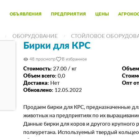
ОБЪЯВЛЕНИЯ
ПРЕДПРИЯТИЯ
ЦЕНЫ
АГРОКО
ОБОРУДОВАНИЕ
СТОЙЛОВОЕ ОБОРУДОВ
Бирки для КРС
favorite_border
visibility
48 просмотр
В избранное
Стоимость:
27.00 / кг
Объем
Объем всего:
0,0
Стоимо
Доставка:
Нет
Опт от
Обновлено:
12.05.2022
Продаем бирки для КРС, предназначенные для
животных на предприятиях по их выращивани
Данные бирки для коров и другого крупного р
полиуретана. Используемый твердый кольце