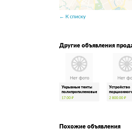
← К списку
Другие объявления прод
Укрывные тенты
Устройство
полипропиленовые
порционног
( тарпаулин )
учета молок
17.00 ₽
2 800.00 ₽
Похожие объявления