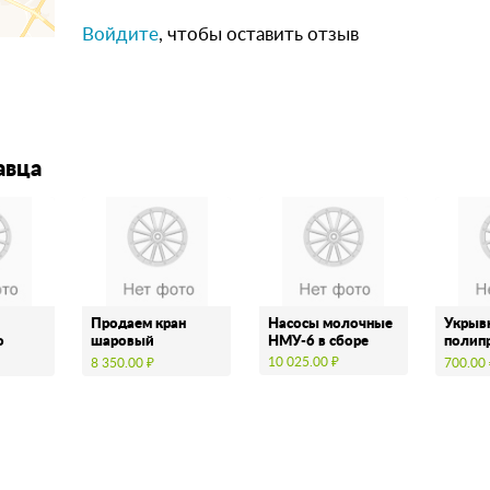
Войдите
, чтобы оставить отзыв
авца
Продаем кран
Насосы молочные
Укрыв
о
шаровый
НМУ-6 в сборе
полип
а
КШ-100/80-1-1-
( тарп
10 025.00 ₽
8 350.00 ₽
700.00
16