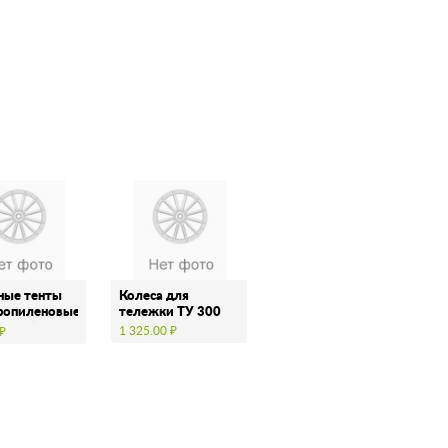
ные тенты
Колесa для
ропиленовые
тележки ТУ 300
аулин )
1 325.00 ₽
 ₽