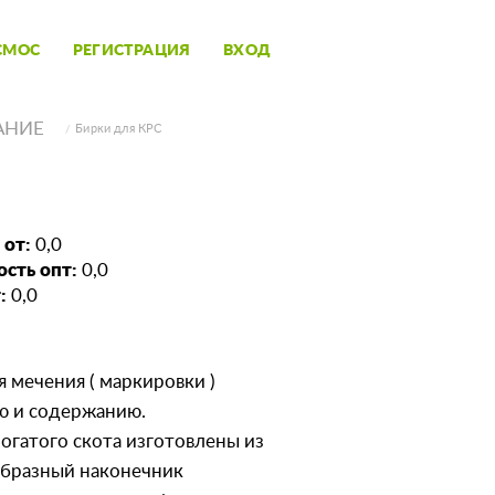
СМОС
РЕГИСТРАЦИЯ
ВХОД
АНИЕ
Бирки для КРС
 от:
0,0
сть опт:
0,0
:
0,0
 мечения ( маркировки )
ю и содержанию.
огатого скота изготовлены из
образный наконечник