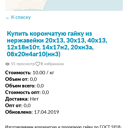
← К списку
Купить корончатую гайку из
нержавейки 20х13, 30х13, 40х13,
12х18н10т, 14х17н2, 20хн3а,
08х20н4аг10(нн3)
favorite_border
visibility
55 просмотр
В избранное
Стоимость:
10.00 / кг
Объем от:
0,0
Объем всего:
0,0
Стоимость опт:
0,0
Доставка:
Нет
Опт от:
0,0
Обновлено:
17.04.2019
Изготавливаем корончатую и прорезную гайку по ГОСТ 5918-