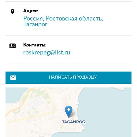
place
Адрес:
Россия, Ростовская область,
Таганрог
contact_phone
Контакты:
roskrepeg@list.ru
mail
НАПИСАТЬ ПРОДАВЦУ