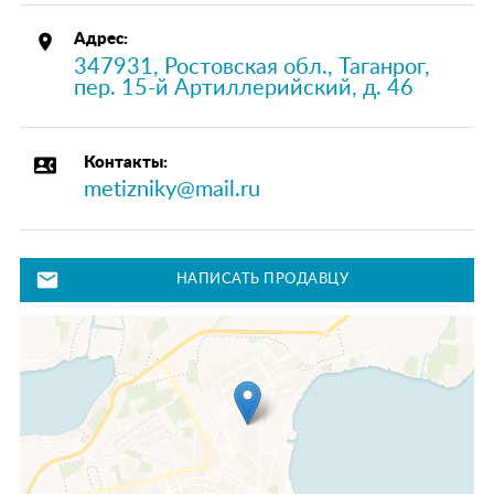
place
Адрес:
347931, Ростовская обл., Таганрог,
пер. 15-й Артиллерийский, д. 46
contact_phone
Контакты:
metizniky@mail.ru
mail
НАПИСАТЬ ПРОДАВЦУ