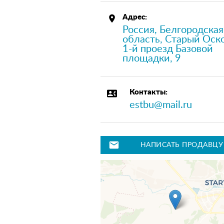
place
Адрес:
Россия, Белгородская
область, Старый Оск
1-й проезд Базовой
площадки, 9
contact_phone
Контакты:
estbu@mail.ru
mail
НАПИСАТЬ ПРОДАВЦУ