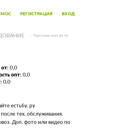
СМОС
РЕГИСТРАЦИЯ
ВХОД
ДОВАНИЕ
Термотанк boss att 46
 от:
0,0
сть опт:
0,0
:
0,0
йте естьбу. ру
после тех. обслуживания.
воз. Доп. фото или видео по