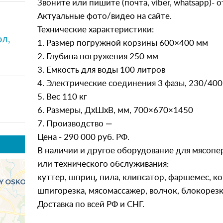
Звоните или пишите (почта, viber, whatsapp)- 
Актуальные фото/видео на сайте.
Технические характеристики:
ол,
1. Размер погружной корзины 600×400 мм
2. Глубина погружения 250 мм
3. Емкость для воды 100 литров
4. Электрические соединения 3 фазы, 230/400 В
5. Вес 110 кг
6. Размеры, ДхШхВ, мм, 700×670×1450
7. Производство —
Цена - 290 000 руб. РФ.
В наличии и другое оборудование для мясопе
или технического обслуживания:
куттер, шприц, пила, клипсатор, фаршемес, к
шпигорезка, мясомассажер, волчок, блокорезка
Доставка по всей РФ и СНГ.