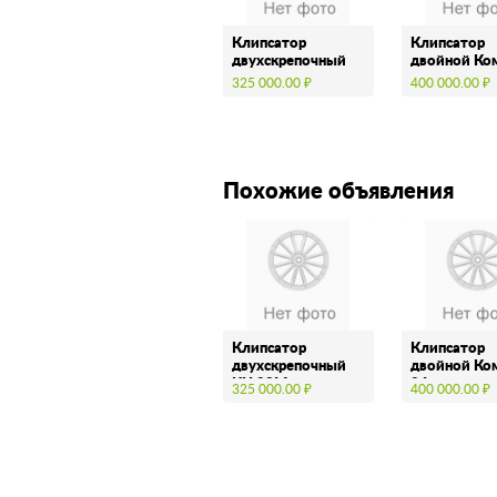
Клипсатор
Клипсатор
двухскрепочный
двойной Ко
КН 23М
24
325 000.00 ₽
400 000.00 ₽
Похожие объявления
Клипсатор
Клипсатор
двухскрепочный
двойной Ко
КН 23М
24
325 000.00 ₽
400 000.00 ₽