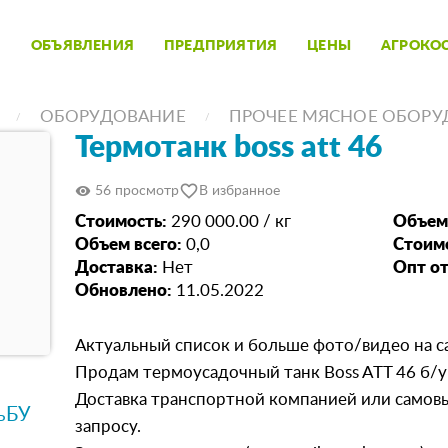
ОБЪЯВЛЕНИЯ
ПРЕДПРИЯТИЯ
ЦЕНЫ
АГРОКО
ОБОРУДОВАНИЕ
ПРОЧЕЕ МЯСНОЕ ОБОРУ
Термотанк boss att 46
favorite_border
visibility
56 просмотр
В избранное
Стоимость:
290 000.00 / кг
Объем
Объем всего:
0,0
Стоимо
Доставка:
Нет
Опт от
Обновлено:
11.05.2022
Актуальный список и больше фото/видео на са
Продам термоусадочный танк Boss ATT 46 б/у 
Доставка транспортной компанией или самовы
тьБУ
запросу.