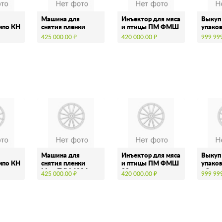
Машина для
Инъектор для мяса
Выкуп
мпо КН
снятия пленки
и птицы ПМ ФМШ
упако
Maja EVM 4004
33
обору
425 000.00 ₽
420 000.00 ₽
999 99
Машина для
Инъектор для мяса
Выкуп
мпо КН
снятия пленки
и птицы ПМ ФМШ
упако
Maja EVM 4004
33
обору
425 000.00 ₽
420 000.00 ₽
999 99