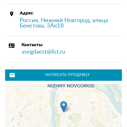
place
Адрес:
Россия, Нижний Новгород, улица
Бекетова, 3Ак18
contact_phone
Контакты:
vsegdaest@list.ru
mail
НАПИСАТЬ ПРОДАВЦУ