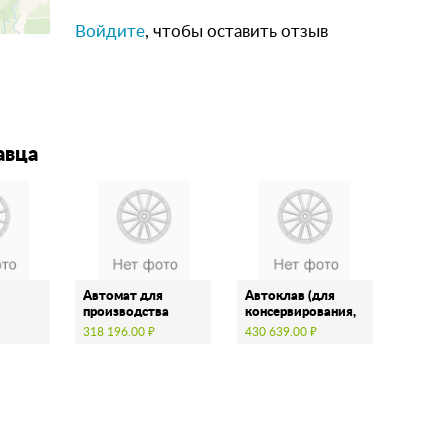
Войдите
, чтобы оставить отзыв
авца
я
Автомат для
Автоклав (для
производства
консервирования,
котлет (аппарат
промышленный,
318 196.00 ₽
430 639.00 ₽
котлетный для
вертикальный)
я)
производства …