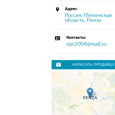
place
Адрес:
Россия, Пензенская
область, Пенза
contact_phone
Контакты:
eps2004@mail.ru
mail
НАПИСАТЬ ПРОДАВЦУ