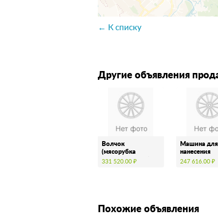
← К списку
Другие объявления прод
Волчок
Машина дл
(мясорубка
нанесения
промышленная)
панировки
331 520.00 ₽
247 616.00 ₽
(машина
панировочна
Похожие объявления