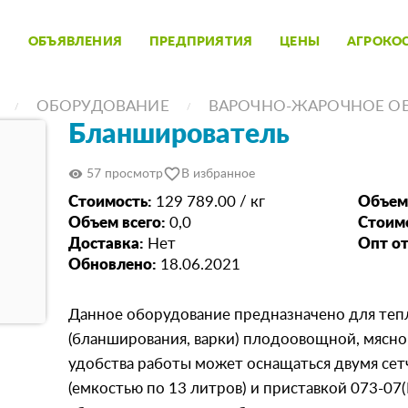
ОБЪЯВЛЕНИЯ
ПРЕДПРИЯТИЯ
ЦЕНЫ
АГРОКО
ОБОРУДОВАНИЕ
ВАРОЧНО-ЖАРОЧНОЕ О
Бланширователь
favorite_border
visibility
57 просмотр
В избранное
Стоимость:
129 789.00 / кг
Объем
Объем всего:
0,0
Стоимо
Доставка:
Нет
Опт от
Обновлено:
18.06.2021
Данное оборудование предназначено для теп
(бланширования, варки) плодоовощной, мясно
удобства работы может оснащаться двумя се
(емкостью по 13 литров) и приставкой 073-07(