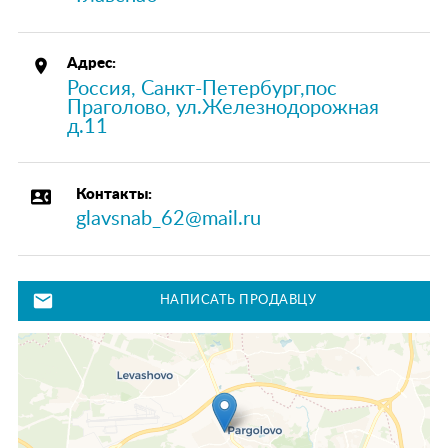
place
Адрес:
Россия, Санкт-Петербург,пос
Праголово, ул.Железнодорожная
д.11
contact_phone
Контакты:
glavsnab_62@mail.ru
mail
НАПИСАТЬ ПРОДАВЦУ