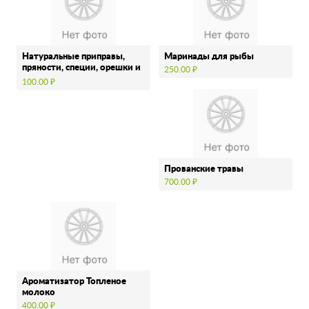
Натуральные приправы,
Маринады для рыбы
пряности, специи, орешки и
250.00 ₽
чай.
100.00 ₽
Прованские травы
700.00 ₽
Ароматизатор Топленое
молоко
400.00 ₽