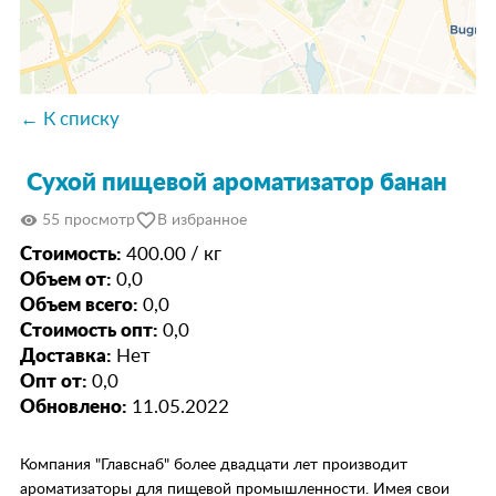
← К списку
Сухой пищевой ароматизатор банан
favorite_border
visibility
55 просмотр
В избранное
Стоимость:
400.00 / кг
Объем от:
0,0
Объем всего:
0,0
Стоимость опт:
0,0
Доставка:
Нет
Опт от:
0,0
Обновлено:
11.05.2022
Компания "Главснаб" более двадцати лет производит
ароматизаторы для пищевой промышленности. Имея свои