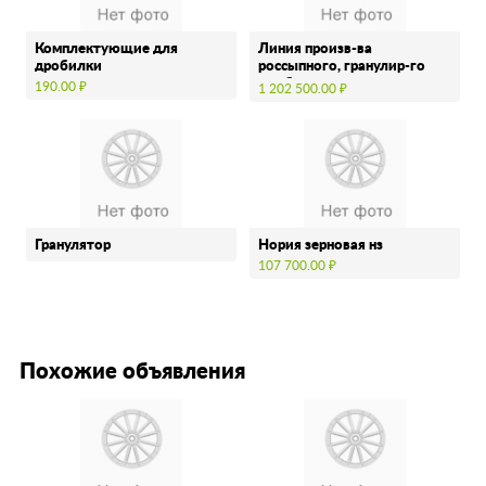
Комплектующие для
Линия произв-ва
дробилки
россыпного, гранулир-го
комбикорма
190.00 ₽
1 202 500.00 ₽
Гранулятор
Нория зерновая нз
107 700.00 ₽
Похожие объявления