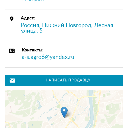
place
Адрес:
Россия, Нижний Новгород, Лесная
улица, 5
contact_phone
Контакты:
a-s.agro6@yandex.ru
mail
НАПИСАТЬ ПРОДАВЦУ