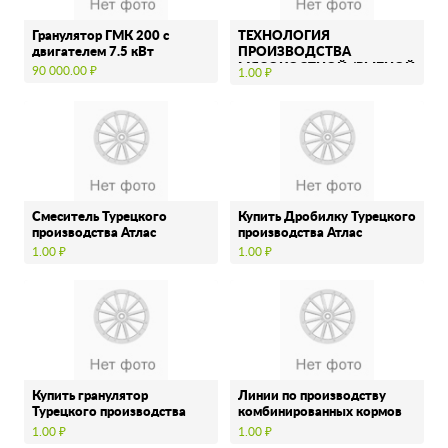
Гранулятор ГМК 200 с
ТЕХНОЛОГИЯ
двигателем 7.5 кВт
ПРОИЗВОДСТВА
МЯСОКОСТНОЙ /РЫБНОЙ
90 000.00 ₽
1.00 ₽
МУКИ
Смеситель Турецкого
Купить Дробилку Турецкого
производства Атлас
производства Атлас
1.00 ₽
1.00 ₽
Купить гранулятор
Линии по производству
Турецкого производства
комбинированных кормов
Атлас
Турецкого производства
1.00 ₽
1.00 ₽
Атлас