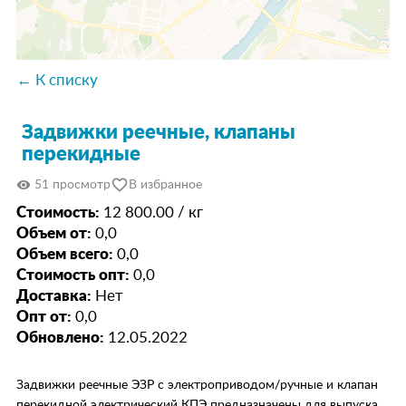
← К списку
Задвижки реечные, клапаны
перекидные
favorite_border
visibility
51 просмотр
В избранное
Стоимость:
12 800.00 / кг
Объем от:
0,0
Объем всего:
0,0
Стоимость опт:
0,0
Доставка:
Нет
Опт от:
0,0
Обновлено:
12.05.2022
Задвижки реечные ЭЗР с электроприводом/ручные и клапан
перекидной электрический КПЭ предназначены для выпуска