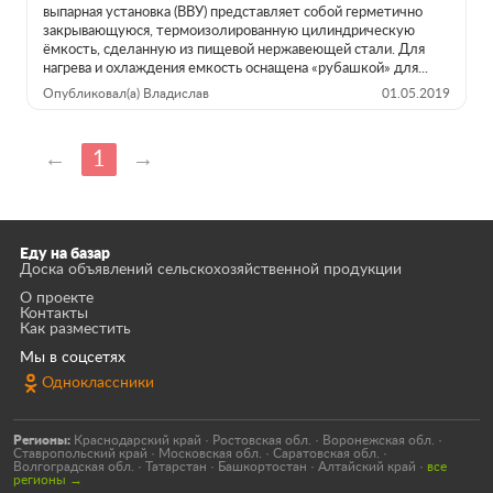
выпарная установка (ВВУ) представляет собой герметично
закрывающуюся, термоизолированную цилиндрическую
ёмкость, сделанную из пищевой нержавеющей стали. Для
нагрева и охлаждения емкость оснащена «рубашкой» для...
Опубликовал(а) Владислав
01.05.2019
←
1
→
Еду на базар
Доска объявлений сельскохозяйственной продукции
О проекте
Контакты
Как разместить
Мы в соцсетях
Одноклассники
Регионы:
Краснодарский край
·
Ростовская обл.
·
Воронежская обл.
·
Ставропольский край
·
Московская обл.
·
Саратовская обл.
·
Волгоградская обл.
·
Татарстан
·
Башкортостан
·
Алтайский край
·
все
регионы →