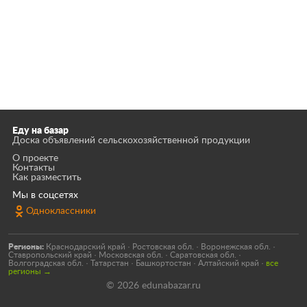
Еду на базар
Доска объявлений сельскохозяйственной продукции
О проекте
Контакты
Как разместить
Мы в соцсетях
Одноклассники
Регионы:
Краснодарский край
·
Ростовская обл.
·
Воронежская обл.
·
Ставропольский край
·
Московская обл.
·
Саратовская обл.
·
Волгоградская обл.
·
Татарстан
·
Башкортостан
·
Алтайский край
·
все
регионы →
© 2026 edunabazar.ru