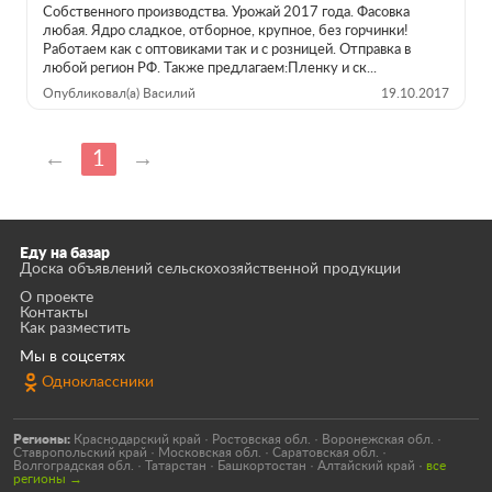
Собственного производства. Урожай 2017 года. Фасовка
любая. Ядро сладкое, отборное, крупное, без горчинки!
Работаем как с оптовиками так и с розницей. Отправка в
любой регион РФ. Также предлагаем:Пленку и ск...
Опубликовал(а) Василий
19.10.2017
←
1
→
Еду на базар
Доска объявлений сельскохозяйственной продукции
О проекте
Контакты
Как разместить
Мы в соцсетях
Одноклассники
Регионы:
Краснодарский край
·
Ростовская обл.
·
Воронежская обл.
·
Ставропольский край
·
Московская обл.
·
Саратовская обл.
·
Волгоградская обл.
·
Татарстан
·
Башкортостан
·
Алтайский край
·
все
регионы →