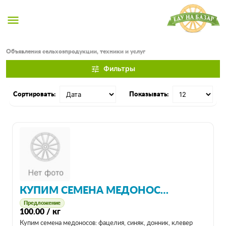
menu
Объявления сельхозпродукции, техники и услуг
Фильтры
tune
Сортировать:
Показывать:
КУПИМ СЕМЕНА МЕДОНОСОВ: ФАЦЕЛИЯ, СИНЯК, ДОННИК, КЛЕВЕР БЕЛЫЙ И ЛУГОВОЙ
Предложение
100.00 / кг
Купим семена медоносов: фацелия, синяк, донник, клевер