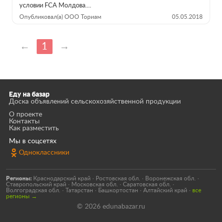
условии FCA Молдова....
Опубликовал(а) ООО Ториам
05.05.2018
←
1
→
Еду на базар
Доска объявлений сельскохозяйственной продукции
О проекте
Контакты
Как разместить
Мы в соцсетях
Одноклассники
Регионы:
Краснодарский край
·
Ростовская обл.
·
Воронежская обл.
·
Ставропольский край
·
Московская обл.
·
Саратовская обл.
·
Волгоградская обл.
·
Татарстан
·
Башкортостан
·
Алтайский край
·
все
регионы →
© 2026 edunabazar.ru