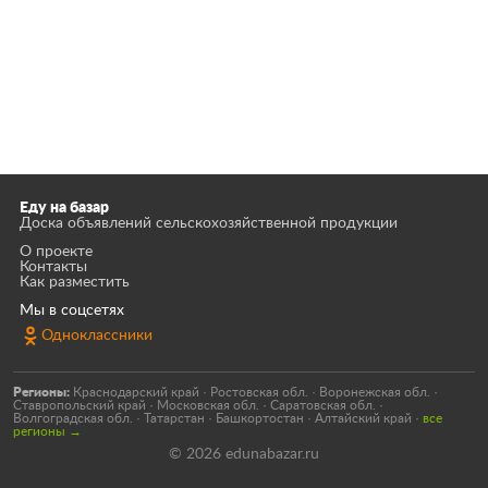
Еду на базар
Доска объявлений сельскохозяйственной продукции
О проекте
Контакты
Как разместить
Мы в соцсетях
Одноклассники
Регионы:
Краснодарский край
·
Ростовская обл.
·
Воронежская обл.
·
Ставропольский край
·
Московская обл.
·
Саратовская обл.
·
Волгоградская обл.
·
Татарстан
·
Башкортостан
·
Алтайский край
·
все
регионы →
© 2026 edunabazar.ru