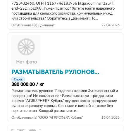
772З4З2460, ОГРН 116774618З956 https://dominantt.ru/?
erid=2SDnjbszXj8 Нужен трактор? Хотите найти надежного
поставщика для сельского хозяйства, коммунальных нужд
или строительства? Обратитесь в Доминант! По...
Опубликовал(а) Доминант
22.04.2026
РАЗМАТЫВАТЕЛЬ РУЛОНОВ -РАЗДАТЧИК КОРМОВ "AGRISPHERE КУБАНЬ"
Спрос
380 000.00 / кг
Разматыватель рулонов -Раздатчик кормов Фиксированный и
поворотный Использование : Разматыватели – раздатчики
кормов "AGRISPHERE Кубань" осуществляют раскручивание
рулонов и раздачу соломы без пыли и камней, а также без
порчи волокон. Каждый разматывате...
Опубликовал(а) "ООО "АГРИСФЕРА Кубань"
16.04.2026