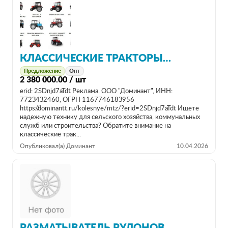
КЛАССИЧЕСКИЕ ТРАКТОРЫ МТЗ ОТ 80 Л/С – МАШИНЫ ДЛЯ РАБОТЫ
Предложение
Опт
2 380 000.00 / шт
erid: 2SDnjd7aTdt Реклама. ООО "Доминант", ИНН:
772З4З2460, ОГРН 116774618З956
https://dominantt.ru/kolesnye/mtz/?erid=2SDnjd7aTdt Ищете
надежную технику для сельского хозяйства, коммунальных
служб или строительства? Обратите внимание на
классические трак...
Опубликовал(а) Доминант
10.04.2026