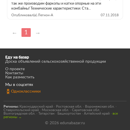
так же производим фаркопы и катки опорные на эти
комбайны! Технические характеристики: Ста...
Опубликовал(а) Легион-А
07.11.2018
←
1
→
Еду на базар
Доска объявлений сельскохозяйственной продукции
О проекте
Контакты
Как разместить
Мы в соцсетях
Одноклассники
Регионы:
Краснодарский край
·
Ростовская обл.
·
Воронежская обл.
·
Ставропольский край
·
Московская обл.
·
Саратовская обл.
·
Волгоградская обл.
·
Татарстан
·
Башкортостан
·
Алтайский край
·
все
регионы →
© 2026 edunabazar.ru