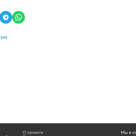
я
ную
О проекте
Мы в с