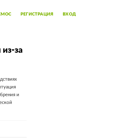
СМОС
РЕГИСТРАЦИЯ
ВХОД
 из-за
дствиях
итуация
обрения и
ческой