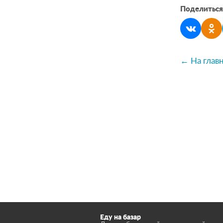
Поделитьс
← На глав
Еду на базар