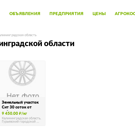
ОБЪЯВЛЕНИЯ
ПРЕДПРИЯТИЯ
ЦЕНЫ
АГРОКО
алининградская область
инградской области
Земельный участок
Снт 30 соток от
собственника в …
9 450.00 ₽/кг
Калининградская область,
Гурьевский городской …