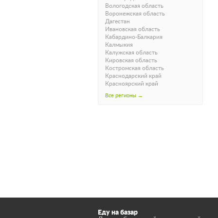
Вологодская область
Воронежская область
Дагестан
Ивановская область
Кабардино-Балкария
Калмыкия
Калужская область
Кировская область
Костромская область
Краснодарский край
Красноярский край
Все регионы →
Еду на базар