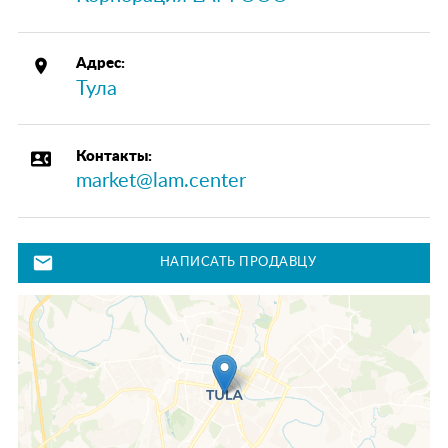
place
Адрес:
Тула
contact_phone
Контакты:
market@lam.center
mail
НАПИСАТЬ ПРОДАВЦУ