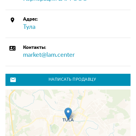
place
Адрес:
Тула
contact_phone
Контакты:
market@lam.center
mail
НАПИСАТЬ ПРОДАВЦУ