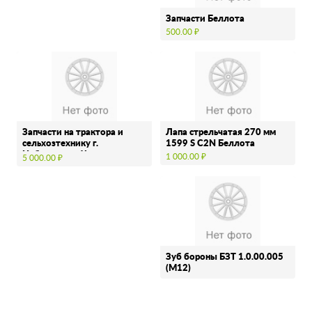
Запчасти Беллота
500.00 ₽
Запчасти на трактора и
Лапа стрельчатая 270 мм
сельхозтехнику г.
1599 S C2N Беллота
Набережные Челны
1 000.00 ₽
5 000.00 ₽
Зуб бороны БЗТ 1.0.00.005
(М12)