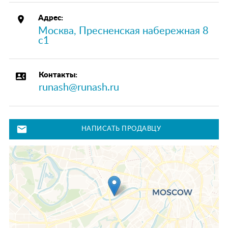
place
Адрес:
Москва, Пресненская набережная 8
с1
contact_phone
Контакты:
runash@runash.ru
mail
НАПИСАТЬ ПРОДАВЦУ