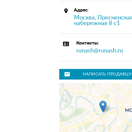
place
Адрес:
Москва, Пресненска
набережная 8 с1
contact_phone
Контакты:
runash@runash.ru
mail
НАПИСАТЬ ПРОДАВЦУ