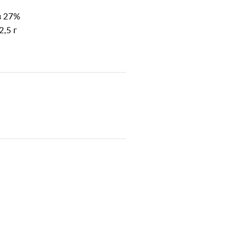
в 27%
,5 г