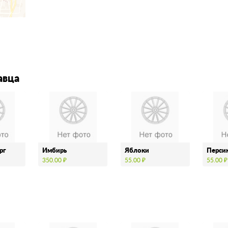
авца
рг
Имбирь
Яблоки
Перси
350.00 ₽
55.00 ₽
55.00 ₽