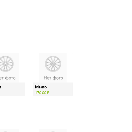
к
Манго
170.00 ₽