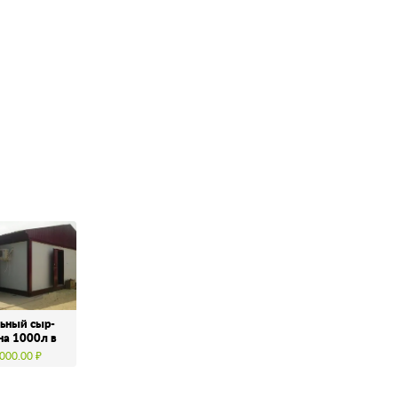
ьный сыр-
на 1000л в
000.00 ₽