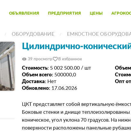
ОБЪЯВЛЕНИЯ
ПРЕДПРИЯТИЯ
ЦЕНЫ
АГРОКО
ОБОРУДОВАНИЕ
ЕМКОСТНОЕ ОБОРУДОВ
Цилиндрично-конический
favorite_border
visibility
39 просмотр
В избранное
Стоимость:
5 002 500.00 / шт
Объем
Объем всего:
500000,0
Стоимо
Доставка:
Нет
Опт от
Обновлено:
17.06.2026
ЦКТ представляет собой вертикальную ёмкост
Боковые стенки и днище теплоизолированны
коническое, угол уклона 70 градусов. На ниж
поверхности расположены панельные рубашки