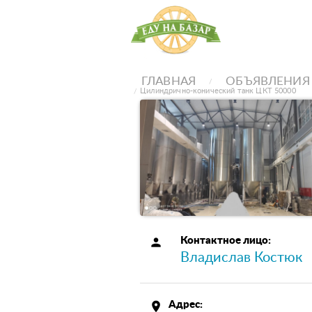
ГЛАВНАЯ
ОБЪЯВЛЕНИЯ
Цилиндрично-конический танк ЦКТ 50000
person
Контактное лицо:
Владислав Костюк
place
Адрес: