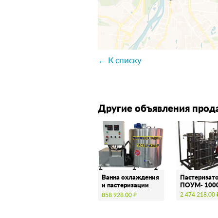
← К списку
Другие объявления прод
Ванна охлаждения
Пастеризат
и пастеризации
ПОУМ- 100
МОУ200Past
2 474 218.00 
858 928.00 ₽