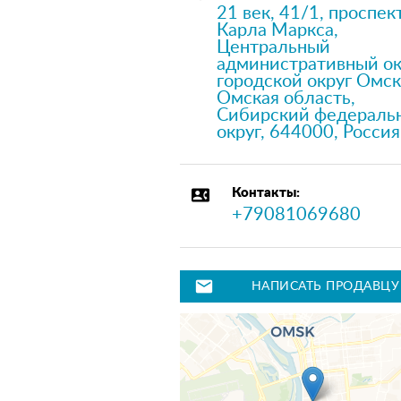
21 век, 41/1, проспек
Карла Маркса,
Центральный
административный ок
городской округ Омск
Омская область,
Сибирский федераль
округ, 644000, Россия
contact_phone
Контакты:
+79081069680
mail
НАПИСАТЬ ПРОДАВЦУ