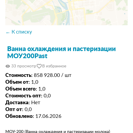
← К списку
Ванна охлаждения и пастеризации
МОУ200Past
favorite_border
visibility
33 просмотр
В избранное
Стоимость:
858 928.00 / шт
Объем от:
1,0
Объем всего:
1,0
Стоимость опт:
0,0
Доставка:
Нет
Опт от:
0,0
Обновлено:
17.06.2026
МОУ-200 (Ванна охлаждения и пастеризации молока)