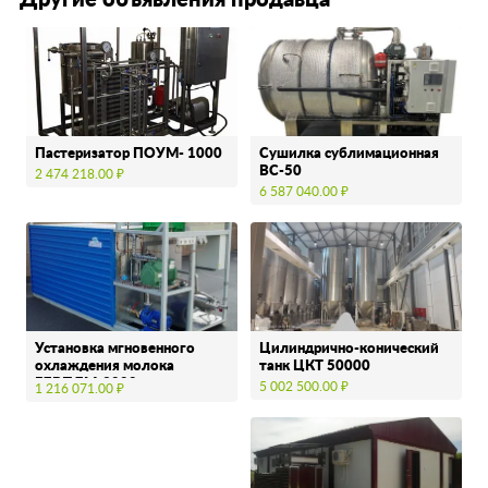
Другие объявления продавца
Пастеризатор ПОУМ- 1000
Сушилка сублимационная
ВС-50
2 474 218.00 ₽
6 587 040.00 ₽
Установка мгновенного
Цилиндрично-конический
охлаждения молока
танк ЦКТ 50000
ГЛВПЛМ-3000
5 002 500.00 ₽
1 216 071.00 ₽