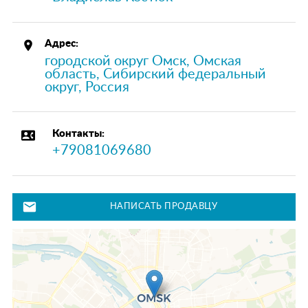
place
Адрес:
городской округ Омск, Омская
область, Сибирский федеральный
округ, Россия
contact_phone
Контакты:
+79081069680
mail
НАПИСАТЬ ПРОДАВЦУ