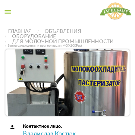
menu
ГЛАВНАЯ
ОБЪЯВЛЕНИЯ
ОБОРУДОВАНИЕ
ДЛЯ МОЛОЧНОЙ ПРОМЫШЛЕННОСТИ
Ванна охлаждения и пастеризации МОУ200Past
person
Контактное лицо:
Владислав Костюк