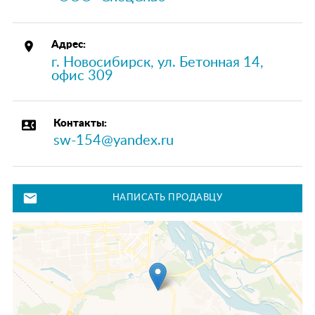
place
Адрес:
г. Новосибирск, ул. Бетонная 14,
офис 309
contact_phone
Контакты:
sw-154@yandex.ru
mail
НАПИСАТЬ ПРОДАВЦУ