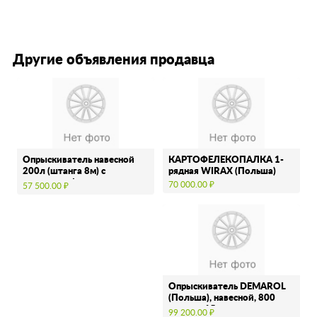
Другие объявления продавца
Опрыскиватель навесной
КАРТОФЕЛЕКОПАЛКА 1-
200л (штанга 8м) с
рядная WIRAX (Польша)
тройными форсунками …
70 000.00 ₽
57 500.00 ₽
Опрыскиватель DEMAROL
(Польша), навесной, 800
литров, 15 метров
99 200.00 ₽