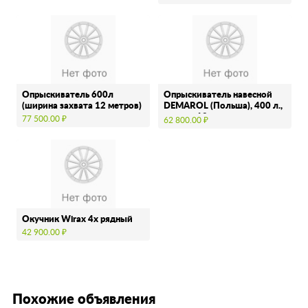
Опрыскиватель 600л
Опрыскиватель навесной
(ширина захвата 12 метров)
DEMAROL (Польша), 400 л.,
штанга 12 …
77 500.00 ₽
62 800.00 ₽
Окучник Wirax 4х рядный
42 900.00 ₽
Похожие объявления