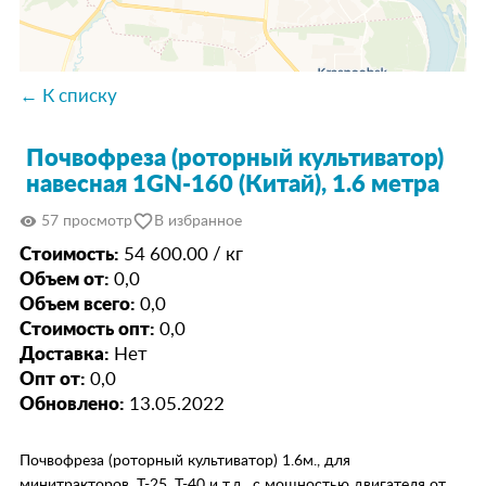
← К списку
Почвофреза (роторный культиватор)
навесная 1GN-160 (Китай), 1.6 метра
favorite_border
visibility
57 просмотр
В избранное
Стоимость:
54 600.00 / кг
Объем от:
0,0
Объем всего:
0,0
Стоимость опт:
0,0
Доставка:
Нет
Опт от:
0,0
Обновлено:
13.05.2022
Почвофреза (роторный культиватор) 1.6м., для
минитракторов, Т-25, Т-40 и т.д., с мощностью двигателя от