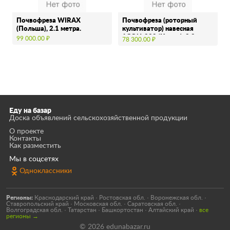
Почвофреза WIRAX
Почвофреза (роторный
(Польша), 2.1 метра.
культиватор) навесная
1GQN-220 (Китай), 2.2
99 000.00 ₽
78 300.00 ₽
метра
Еду на базар
Доска объявлений сельскохозяйственной продукции
О проекте
Контакты
Как разместить
Мы в соцсетях
Одноклассники
Регионы:
Краснодарский край
·
Ростовская обл.
·
Воронежская обл.
·
Ставропольский край
·
Московская обл.
·
Саратовская обл.
·
Волгоградская обл.
·
Татарстан
·
Башкортостан
·
Алтайский край
·
все
регионы →
© 2026 edunabazar.ru