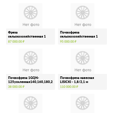
Фреза
Почвофреза
сельскохозяйственная 1
сельскохозяйственная 1
GQN 200
GQN 200
87 000.00 ₽
95 000.00 ₽
Почвофреза 1GQN-
Почвофреза навесная
125усиленная140,160,180,220усил
LISICKI - 1,8/2,1 м
38 000.00 ₽
110 000.00 ₽