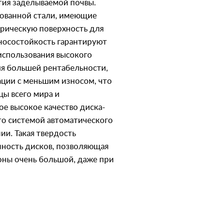
ия заделываемой почвы.
рованной стали, имеющие
рическую поверхность для
зносостойкость гарантируют
использования высокого
для большей рентабельности,
ации с меньшим износом, что
цы всего мира и
е высокое качество диска-
уто системой автоматического
ии. Такая твердость
нность дисков, позволяющая
оны очень большой, даже при