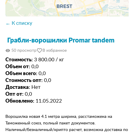
← К списку
Грабли-ворошилки Promar tandem
favorite_border
visibility
50 просмотр
В избранное
Стоимость:
3 800.00 / кг
Объем от:
0,0
Объем всего:
0,0
Стоимость опт:
0,0
Доставка:
Нет
Опт от:
0,0
Обновлено:
11.05.2022
Ворошилка новая 4.1 метра ширина, расстаможена на
Таможенный союз, полный пакет документов.
Наличный/безналичный/крипто расчет, возможна доставка по