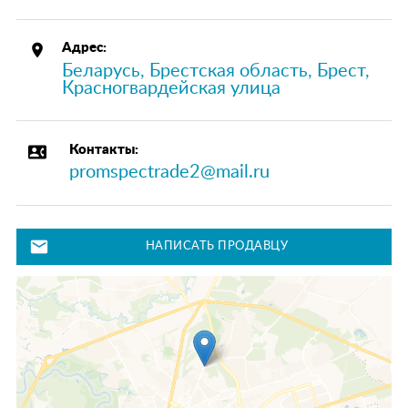
place
Адрес:
Беларусь, Брестская область, Брест,
Красногвардейская улица
contact_phone
Контакты:
promspectrade2@mail.ru
mail
НАПИСАТЬ ПРОДАВЦУ