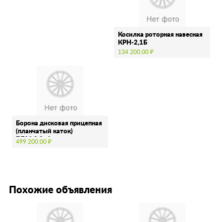
Косилка роторная навесная
КРН-2,1Б
134 200.00 ₽
Борона дисковая прицепная
(планчатый каток)
БДМ-3,2х4
499 200.00 ₽
Похожие объявления