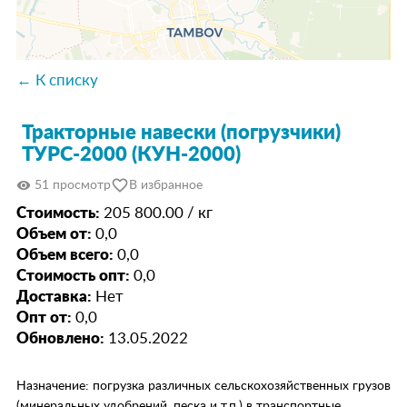
← К списку
Тракторные навески (погрузчики)
ТУРС-2000 (КУН-2000)
favorite_border
visibility
51 просмотр
В избранное
Стоимость:
205 800.00 / кг
Объем от:
0,0
Объем всего:
0,0
Стоимость опт:
0,0
Доставка:
Нет
Опт от:
0,0
Обновлено:
13.05.2022
Назначение: погрузка различных сельскохозяйственных грузов
(минеральных удобрений, песка и т.п.) в транспортные