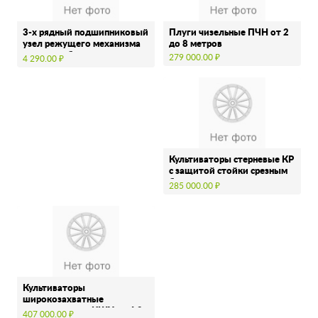
3-х рядный подшипниковый
Плуги чизельные ПЧН от 2
узел режущего механизма
до 8 метров
дисковой бороны
279 000.00 ₽
4 290.00 ₽
Культиваторы стерневые КР
с защитой стойки срезным
болтом …
285 000.00 ₽
Культиваторы
широкозахватные
универсальные КШУ от 4,8
407 000.00 ₽