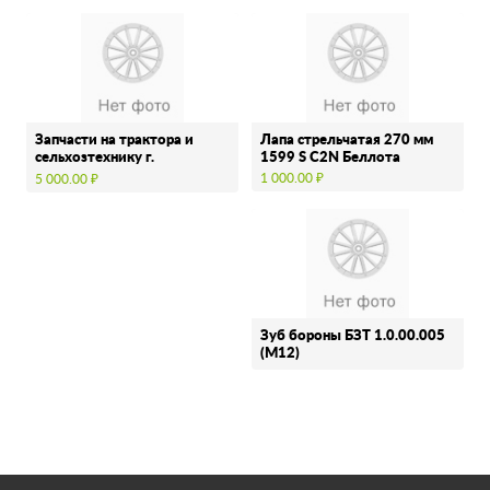
Запчасти на трактора и
Лапа стрельчатая 270 мм
сельхозтехнику г.
1599 S C2N Беллота
Набережные Челны
1 000.00 ₽
5 000.00 ₽
Зуб бороны БЗТ 1.0.00.005
(М12)