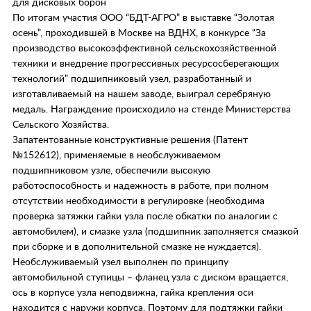
для дисковых борон
По итогам участия ООО “БДТ-АГРО” в выставке “Золотая
осень”, проходившей в Москве на ВДНХ, в конкурсе “За
производство высокоэффективной сельскохозяйственной
техники и внедрение прогрессивных ресурсосберегающих
технологий” подшипниковый узел, разработанный и
изготавливаемый на нашем заводе, выиграл серебряную
медаль. Награждение происходило на стенде Министерства
Сельского Хозяйства.
Запатентованные конструктивные решения (Патент
№152612), применяемые в необслуживаемом
подшипниковом узле, обеспечили высокую
работоспособность и надежность в работе, при полном
отсутствии необходимости в регулировке (необходима
проверка затяжки гайки узла после обкатки по аналогии с
автомобилем), и смазке узла (подшипник заполняется смазкой
при сборке и в дополнительной смазке не нуждается).
Необслуживаемый узел выполнен по принципу
автомобильной ступицы – фланец узла с диском вращается,
ось в корпусе узла неподвижна, гайка крепления оси
находится с наружи корпуса. Поэтому для подтяжки гайки