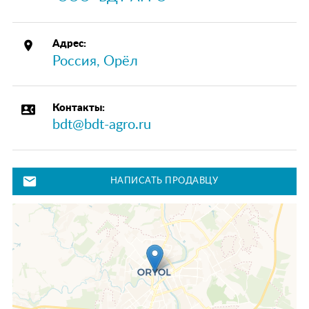
place
Адрес:
Россия, Орёл
contact_phone
Контакты:
bdt@bdt-agro.ru
mail
НАПИСАТЬ ПРОДАВЦУ