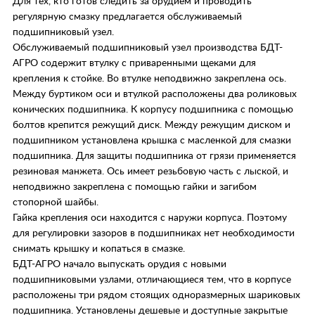
Для тех, кто готов следить за орудием и проводить
регулярную смазку предлагается обслуживаемый
подшипниковый узел.
Обслуживаемый подшипниковый узел производства БДТ-
АГРО содержит втулку с приваренными щеками для
крепления к стойке. Во втулке неподвижно закреплена ось.
Между буртиком оси и втулкой расположены два роликовых
конических подшипника. К корпусу подшипника с помощью
болтов крепится режущий диск. Между режущим диском и
подшипником установлена крышка с масленкой для смазки
подшипника. Для защиты подшипника от грязи применяется
резиновая манжета. Ось имеет резьбовую часть с лыской, и
неподвижно закреплена с помощью гайки и загибом
стопорной шайбы.
Гайка крепления оси находится с наружи корпуса. Поэтому
для регулировки зазоров в подшипниках нет необходимости
снимать крышку и копаться в смазке.
БДТ-АГРО начало выпускать орудия с новыми
подшипниковыми узлами, отличающиеся тем, что в корпусе
расположены три рядом стоящих одноразмерных шариковых
подшипника. Установлены дешевые и доступные закрытые