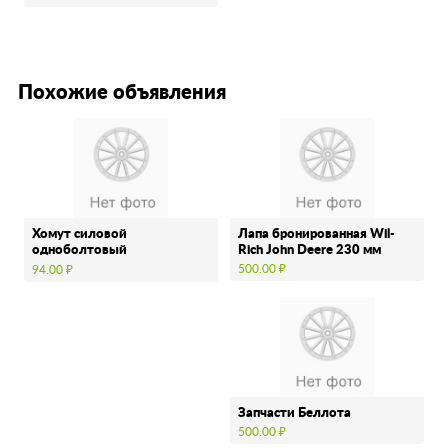
до 14 …
Похожие объявления
Хомут силовой
Лапа бронированная Wil-
одноболтовый
Rich John Deere 230 мм
нержавеющий
500.00 ₽
94.00 ₽
Запчасти Беллота
500.00 ₽