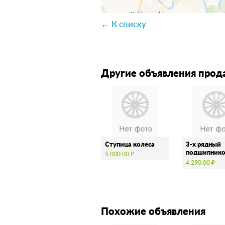
← К списку
Другие объявления прод
Ступица колеса
3-х рядный
подшипник
5 000.00 ₽
узел режущ
4 290.00 ₽
механизма
дисковой б
Похожие объявления