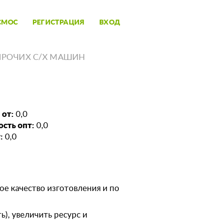
СМОС
РЕГИСТРАЦИЯ
ВХОД
ПРОЧИХ С/Х МАШИН
 от:
0,0
сть опт:
0,0
:
0,0
е качество изготовления и по
ь), увеличить ресурс и