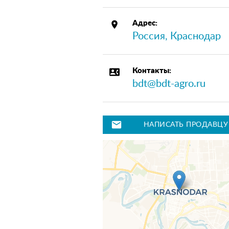
place
Адрес:
Россия, Краснодар
contact_phone
Контакты:
bdt@bdt-agro.ru
mail
НАПИСАТЬ ПРОДАВЦУ